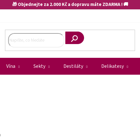
🎁 Objednejte za 2.000 Kč a dopravu máte ZDARMA ! 🚚
Hledat
Vína
Sekty
Destiláty
Delikatesy
m