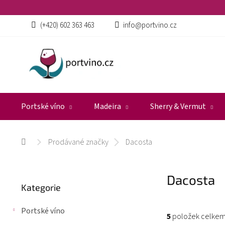
Přejít
na
obsah
(+420) 602 363 463
info@portvino.cz
Portské víno
Madeira
Sherry & Vermut
Prodávané značky
Dacosta
Domů
P
Dacosta
Přeskočit
o
Kategorie
kategorie
s
t
Portské víno
r
5
položek celke
a