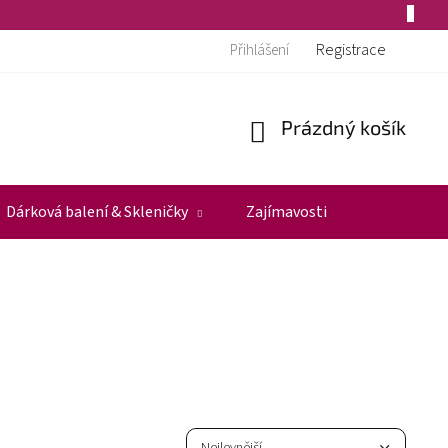
Registrace
Přihlášení
Prázdný košík
Nákupní
košík
Dárková balení & Skleničky
Zajímavosti
Ř
a