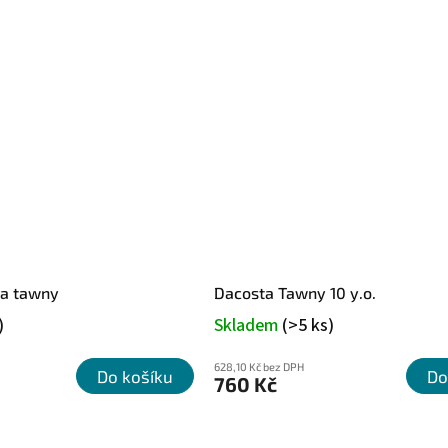
va tawny
Dacosta Tawny 10 y.o.
)
Skladem
(>5 ks)
628,10 Kč bez DPH
Do košíku
Do
760 Kč