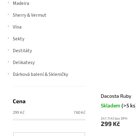
Madeira
n
V
n
Sherry & Vermut
ý
í
p
p
Vína
i
a
s
Sekty
n
p
e
r
Destiláty
l
o
Delikatesy
d
u
Dárková balení & Skleničky
k
t
ů
Dacosta Ruby
Cena
Skladem
(>5 ks
299
Kč
760
Kč
247,11 Kč bez DPH
299 Kč