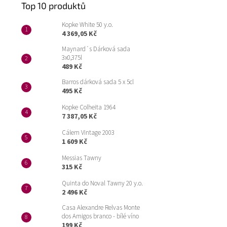
Top 10 produktů
Kopke White 50 y.o.
4 369,05 Kč
Maynard´s Dárková sada
3x0,375l
489 Kč
Barros dárková sada 5 x 5cl
495 Kč
Kopke Colheita 1964
7 387,05 Kč
Cálem Vintage 2003
1 609 Kč
Messias Tawny
315 Kč
Quinta do Noval Tawny 20 y.o.
2 496 Kč
Casa Alexandre Relvas Monte
dos Amigos branco - bílé víno
199 Kč