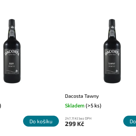
Dacosta Tawny
)
Skladem
(>5 ks)
247,11 Kč bez DPH
Do košíku
Do
299 Kč