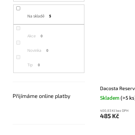
Na skladě
5
Akce
0
Novinka
0
Tip
0
Dacosta Reser
Přijímáme online platby
Skladem
(>5 ks
400,83 Kč bez DPH
485 Kč