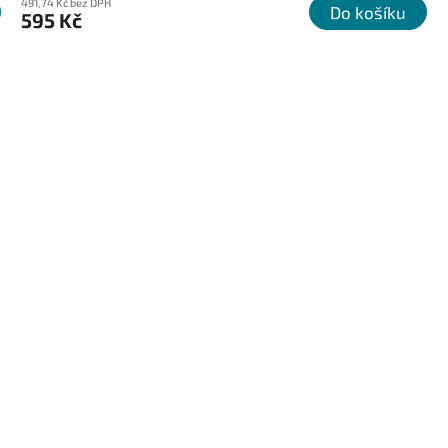
491,74 Kč bez DPH
Do košíku
595 Kč