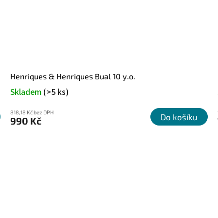
Henriques & Henriques Bual 10 y.o.
Skladem
(>5 ks)
818,18 Kč bez DPH
Do košíku
990 Kč