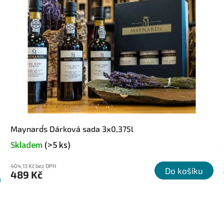
Maynard´s Dárková sada 3x0,375l
Skladem
(>5 ks)
404,13 Kč bez DPH
Do košíku
489 Kč