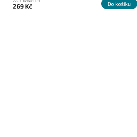
222,31 Kč bez DPH
Do košíku
269 Kč