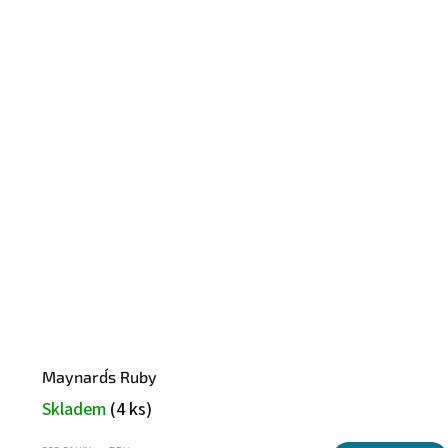
Maynard´s Ruby
Skladem
(4 ks)