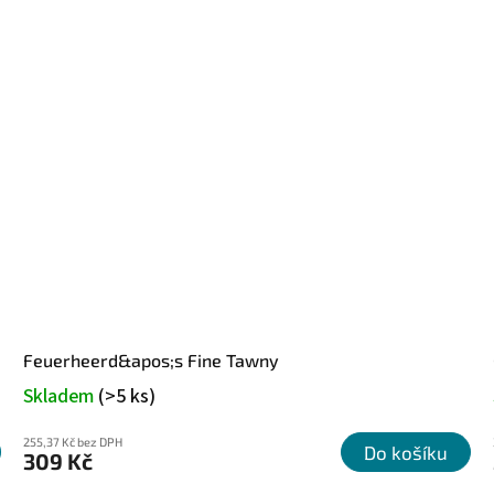
Feuerheerd&apos;s Fine Tawny
Skladem
(>5 ks)
255,37 Kč bez DPH
Do košíku
309 Kč