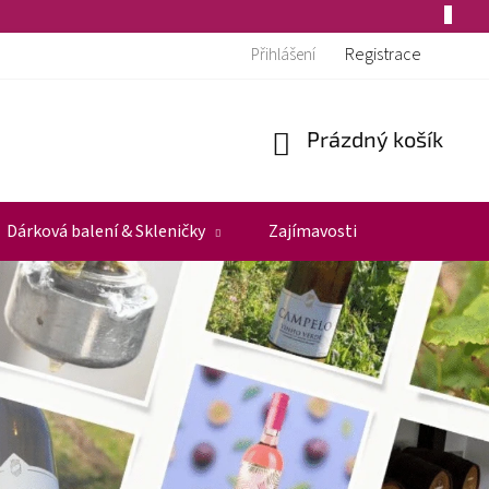
Registrace
Přihlášení
Prázdný košík
Nákupní
košík
Dárková balení & Skleničky
Zajímavosti