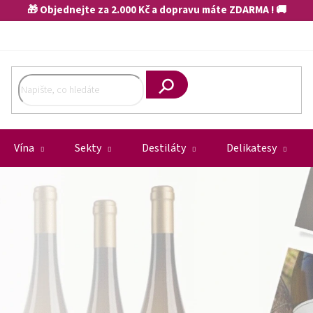
🎁 Objednejte za 2.000 Kč a dopravu máte ZDARMA ! 🚚
Hledat
Vína
Sekty
Destiláty
Delikatesy