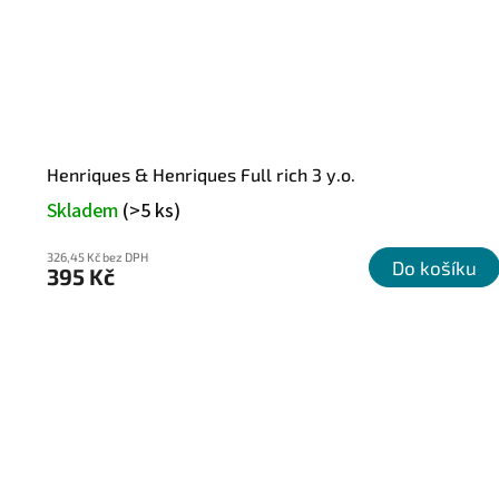
Henriques & Henriques Full rich 3 y.o.
Skladem
(>5 ks)
326,45 Kč bez DPH
Do košíku
395 Kč