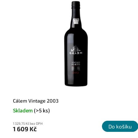
k
o
Cálem Vintage 2003
Skladem
(>5 ks)
1 329,75 Kč bez DPH
Do košíku
1 609 Kč