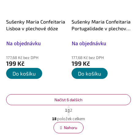
Sušenky Maria Confeitaria
Sušenky Maria Confeitaria
Lisboa v plechové dóze
Portugalidade v plechové
dóze
Na objednávku
Na objednávku
177,68 Kč bez DPH
177,68 Kč bez DPH
199 Kč
199 Kč
Do košíku
Do košíku
Načíst 6 dalších
S
1
2
t
O
r
18
položek celkem
v
á
l
Nahoru
n
á
k