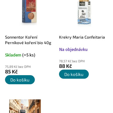
i
s
p
r
o
d
u
Sonnentor Koření
Krekry Maria Confeitaria
k
Perníkové koření bio 40g
t
Na objednávku
ů
Skladem
(>5 ks)
78,57 Kč bez DPH
88 Kč
75,89 Kč bez DPH
85 Kč
Do košíku
Do košíku