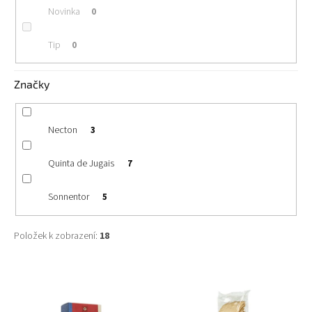
Novinka
0
Tip
0
Značky
Necton
3
Quinta de Jugais
7
Sonnentor
5
Položek k zobrazení:
18
V
ý
p