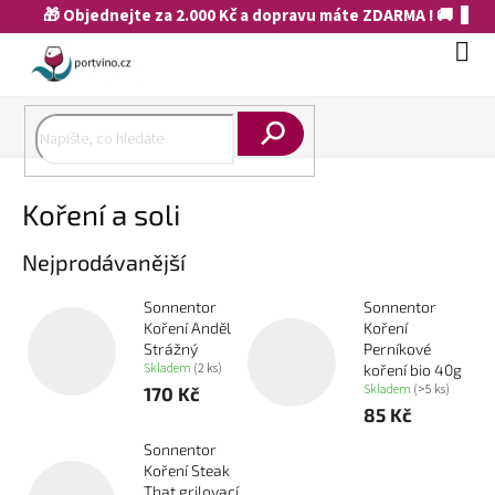
Přejít
🎁 Objednejte za 2.000 Kč a dopravu máte ZDARMA ! 🚚
na
obsah
Náku
koší
Hledat
Koření a soli
Nejprodávanější
Sonnentor
Sonnentor
Koření Anděl
Koření
Strážný
Perníkové
Skladem
(2 ks)
koření bio 40g
Skladem
(>5 ks)
170 Kč
85 Kč
Sonnentor
Koření Steak
That grilovací