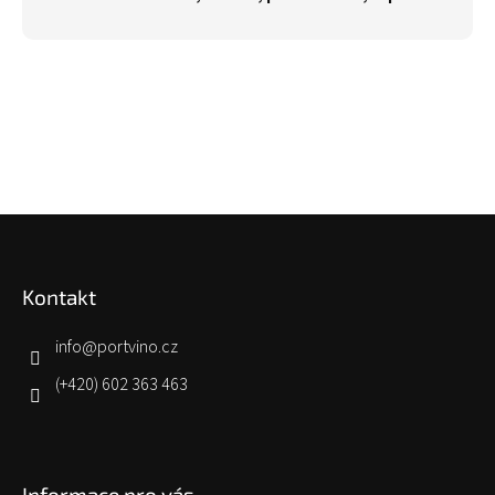
Z
á
p
Kontakt
a
t
í
info
@
portvino.cz
(+420) 602 363 463
Informace pro vás