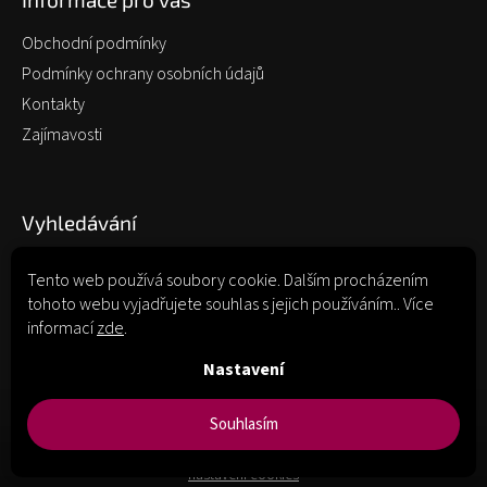
Obchodní podmínky
Podmínky ochrany osobních údajů
Kontakty
Zajímavosti
Vyhledávání
Tento web používá soubory cookie. Dalším procházením
tohoto webu vyjadřujete souhlas s jejich používáním.. Více
Hledat
informací
zde
.
Nastavení
Souhlasím
Copyright 2026
portvino.cz
. Všechna práva vyhrazena.
Upravit
nastavení cookies