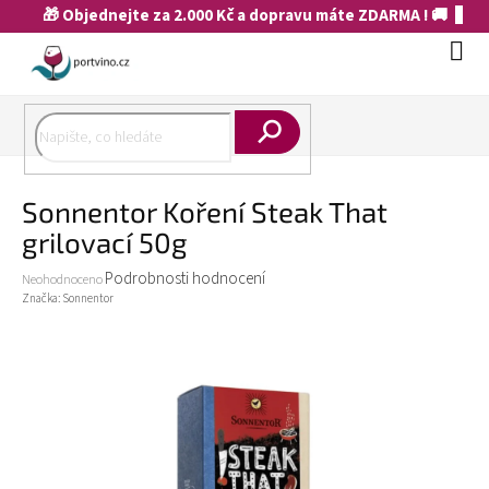
Přejít
🎁 Objednejte za 2.000 Kč a dopravu máte ZDARMA ! 🚚
na
obsah
Náku
koší
Hledat
Sonnentor Koření Steak That
grilovací 50g
Průměrné
Podrobnosti hodnocení
Neohodnoceno
hodnocení
Značka:
Sonnentor
produktu
je
0,0
z
5
hvězdiček.