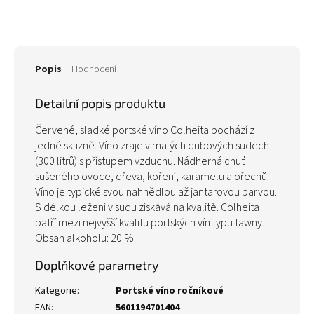
Popis
Hodnocení
Detailní popis produktu
Červené, sladké portské víno Colheita pochází z
jedné sklizně. Víno zraje v malých dubových sudech
(300 litrů) s přístupem vzduchu. Nádherná chuť
sušeného ovoce, dřeva, koření, karamelu a ořechů.
Víno je typické svou nahnědlou až jantarovou barvou.
S délkou ležení v sudu získává na kvalitě. Colheita
patří mezi nejvyšší kvalitu portských vín typu tawny.
Obsah alkoholu: 20 %
Doplňkové parametry
Kategorie
:
Portské víno ročníkové
EAN
:
5601194701404