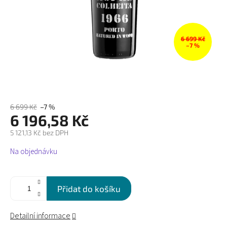
6 699 Kč
–7 %
6 699 Kč
–7 %
6 196,58 Kč
5 121,13 Kč bez DPH
Měrná
Na objednávku
cena:
Přidat do košíku
Detailní informace