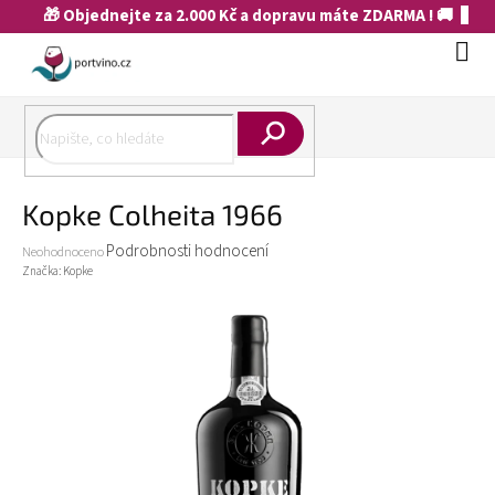
Přejít
🎁 Objednejte za 2.000 Kč a dopravu máte ZDARMA ! 🚚
na
obsah
Náku
koší
Hledat
Kopke Colheita 1966
Průměrné
Podrobnosti hodnocení
Neohodnoceno
hodnocení
Značka:
Kopke
produktu
je
0,0
z
5
hvězdiček.