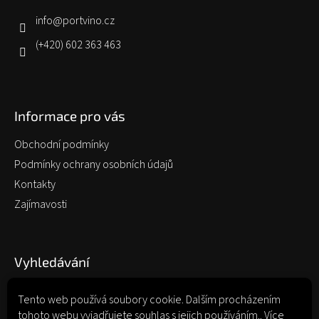
t
í
info
@
portvino.cz
(+420) 602 363 463
Informace pro vás
Obchodní podmínky
Podmínky ochrany osobních údajů
Kontakty
Zajímavosti
Vyhledávání
Tento web používá soubory cookie. Dalším procházením
tohoto webu vyjadřujete souhlas s jejich používáním.. Více