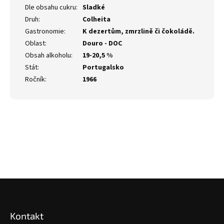
Dle obsahu cukru
:
Sladké
Druh
:
Colheita
Gastronomie
:
K dezertům, zmrzlině či čokoládě.
Oblast
:
Douro - DOC
Obsah alkoholu
:
19-20,5 %
Stát
:
Portugalsko
Ročník
:
1966
Z
á
p
Kontakt
a