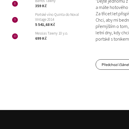
"Dejte jednomu z 
Barros Tawny
359 Kč
a máte hotového 
Za třicet let přis
Portské víno Quinta do Noval
Chci, aby mi bedn
Vintage 2014
5 541,68 Kč
přemýšlím o tom, 
letní dny, kdy chc
Messias Tawny 10 y.o.
699 Kč
portské s tonikem
Předchozí článe
Z
á
p