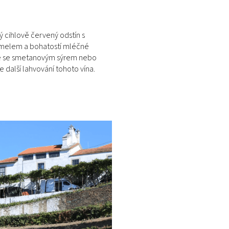
ný cihlově červený odstín s
ramelem a bohatostí mléčné
jte se smetanovým sýrem nebo
další lahvování tohoto vína.