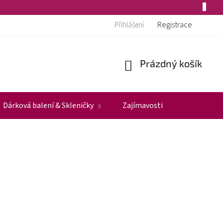
Registrace
Přihlášení
Prázdný košík
Nákupní
košík
Dárková balení & Skleničky
Zajímavosti