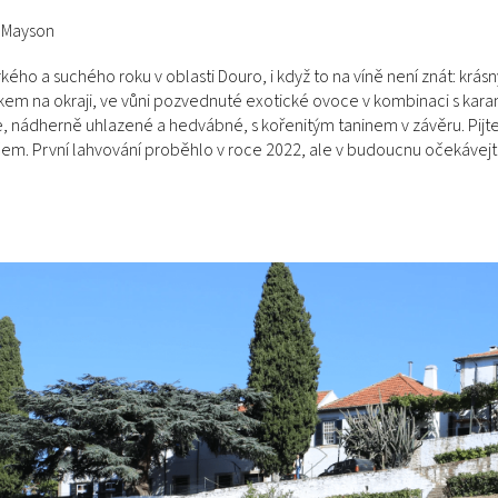
d Mayson
rkého a suchého roku v oblasti Douro, i když to na víně není znát: krás
kem na okraji, ve vůni pozvednuté exotické ovoce v kombinaci s ka
e, nádherně uhlazené a hedvábné, s kořenitým taninem v závěru. Pi
. První lahvování proběhlo v roce 2022, ale v budoucnu očekávejte 