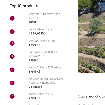
Top 10 produktů
Maynard´s Dárková sada
3x0,375l
489 Kč
Kopke White 50 y.o.
4 369,05 Kč
Messias Colheita 2004
1 279 Kč
Burmester Late Bottled
Vintage 2019
699 Kč
Kopke Colheita 2008 white
1 445 Kč
Portské víno Quinta do Noval
Nacional Vintage 2021
24 606 Kč
Kopke Colheita 1987
Citace jednoho z 
2 990 Kč