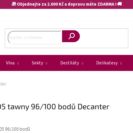
🎁 Objednejte za 2.000 Kč a dopravu máte ZDARMA ! 🚚
Hledat
Vína
Sekty
Destiláty
Delikatesy
ter
05 tawny 96/100 bodů Decanter
005 96/100 bodů