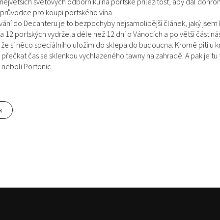
největších světových odborníků na portské příležitost, aby dal dohr
průvodce pro koupi portského vína.
pívání do Decanteru je to bezpochyby nejsamolibější článek, jaký jsem 
a 12 portských vydržela déle než 12 dní o Vánocích a po větší část ná
že si něco speciálního uložím do sklepa do budoucna. Kromě pití u kr
i přečkat čas se sklenkou vychlazeného tawny na zahradě. A pak je tu t
 neboli Portonic.
k