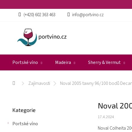
Přejít
na
obsah
(+420) 602 363 463
info@portvino.cz
Portské víno
Madeira
Sherry & Vermut
Zajímavosti
Noval 2005 tawny 96/100 bodů Decan
Domů
P
Noval 20
Přeskočit
o
Kategorie
kategorie
s
17.4.2024
t
Portské víno
r
Noval Colheita 2
a