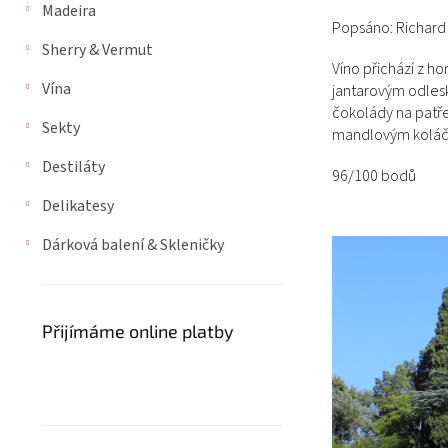
Madeira
n
Popsáno: Richar
n
Sherry & Vermut
í
Víno přichází z ho
p
Vína
jantarovým odles
a
čokolády na patř
Sekty
n
mandlovým koláčem
e
Destiláty
l
96/100 bodů
Delikatesy
Dárková balení & Skleničky
Přijímáme online platby