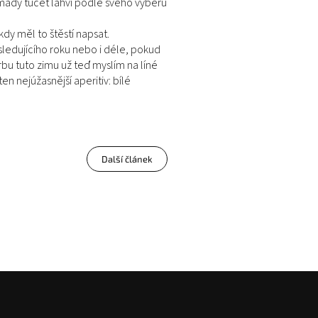
omady tucet lahví podle svého výběru
kdy měl to štěstí napsat.
sledujícího roku nebo i déle, pokud
bu tuto zimu už teď myslím na líné
en nejúžasnější aperitiv: bílé
Další článek