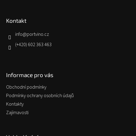
Z
á
p
Kontakt
a
t
í
info
@
portvino.cz
(+420) 602 363 463
Informace pro vás
Obchodní podmínky
Podmínky ochrany osobních údajů
Kontakty
Zajímavosti