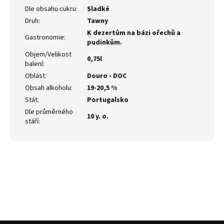
Dle obsahu cukru
:
Sladké
Druh
:
Tawny
K dezertům na bázi ořechů a
Gastronomie
:
pudinkům.
Objem/Velikost
0,75l
balení
:
Oblast
:
Douro - DOC
Obsah alkoholu
:
19-20,5 %
Stát
:
Portugalsko
Dle průměrného
10 y. o.
stáří
: