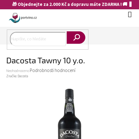
Přejít
🎁 Objednejte za 2.000 Kč a dopravu máte ZDARMA ! 🚚
na
obsah
Náku
koší
Hledat
Dacosta Tawny 10 y.o.
Průměrné
Podrobnosti hodnocení
Neohodnoceno
hodnocení
Značka:
Dacosta
produktu
je
0,0
z
5
hvězdiček.