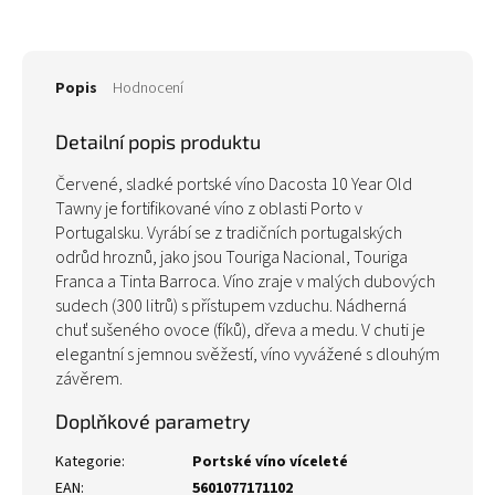
Popis
Hodnocení
Detailní popis produktu
Červené, sladké portské víno Dacosta 10 Year Old
Tawny je fortifikované víno z oblasti Porto v
Portugalsku. Vyrábí se z tradičních portugalských
odrůd hroznů, jako jsou Touriga Nacional, Touriga
Franca a Tinta Barroca. Víno zraje v malých dubových
sudech (300 litrů) s přístupem vzduchu. Nádherná
chuť sušeného ovoce (fíků), dřeva a medu. V chuti je
elegantní s jemnou svěžestí, víno vyvážené s dlouhým
závěrem.
Doplňkové parametry
Kategorie
:
Portské víno víceleté
EAN
:
5601077171102