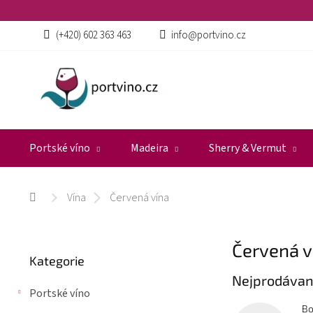
Přejít
na
obsah
(+420) 602 363 463
info@portvino.cz
Portské víno
Madeira
Sherry & Vermut
Vína
Červená vína
Domů
P
Červená v
Přeskočit
o
Kategorie
kategorie
s
Nejprodávan
t
Portské víno
r
Bo
a