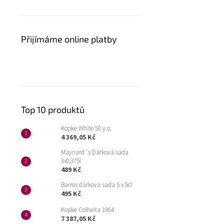
Přijímáme online platby
Top 10 produktů
Kopke White 50 y.o.
4 369,05 Kč
Maynard´s Dárková sada
3x0,375l
489 Kč
Barros dárková sada 5 x 5cl
495 Kč
Kopke Colheita 1964
7 387,05 Kč