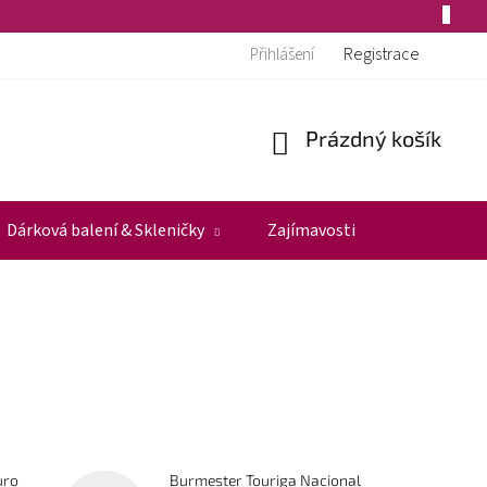
Registrace
Přihlášení
Prázdný košík
Nákupní
košík
Dárková balení & Skleničky
Zajímavosti
uro
Burmester Touriga Nacional