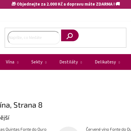
🎁 Objednejte za 2.000 Kč a dopravu máte ZDARMA ! 🚚
Hledat
Vína
Sekty
Destiláty
Delikatesy
ína
, Strana 8
ější
as Quintas Fonte do Ouro
Červené víno Fonte do O