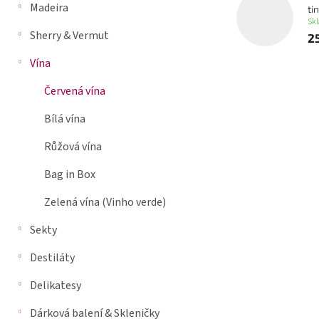
Madeira
ti
n
Sk
n
Sherry & Vermut
2
í
p
Vína
a
Červená vína
n
e
Bílá vína
l
Růžová vína
Bag in Box
Zelená vína (Vinho verde)
Sekty
Destiláty
Delikatesy
Dárková balení & Skleničky