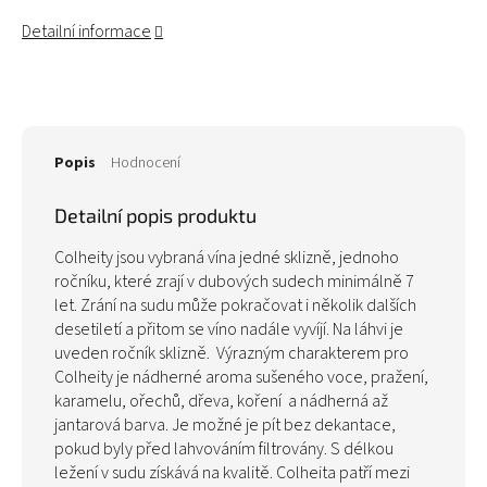
Detailní informace
Popis
Hodnocení
Detailní popis produktu
Colheity jsou vybraná vína jedné sklizně, jednoho
ročníku, které zrají v dubových sudech minimálně 7
let. Zrání na sudu může pokračovat i několik dalších
desetiletí a přitom se víno nadále vyvíjí. Na láhvi je
uveden ročník sklizně. Výrazným charakterem pro
Colheity je nádherné aroma sušeného voce, pražení,
karamelu, ořechů, dřeva, koření a nádherná až
jantarová barva. Je možné je pít bez dekantace,
pokud byly před lahvováním filtrovány. S délkou
ležení v sudu získává na kvalitě. Colheita patří mezi