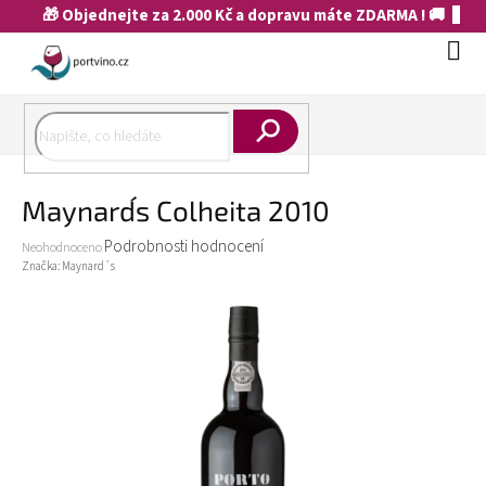
Přejít
🎁 Objednejte za 2.000 Kč a dopravu máte ZDARMA ! 🚚
na
obsah
Náku
koší
Hledat
Maynard´s Colheita 2010
Průměrné
Podrobnosti hodnocení
Neohodnoceno
hodnocení
Značka:
Maynard´s
produktu
je
0,0
z
5
hvězdiček.