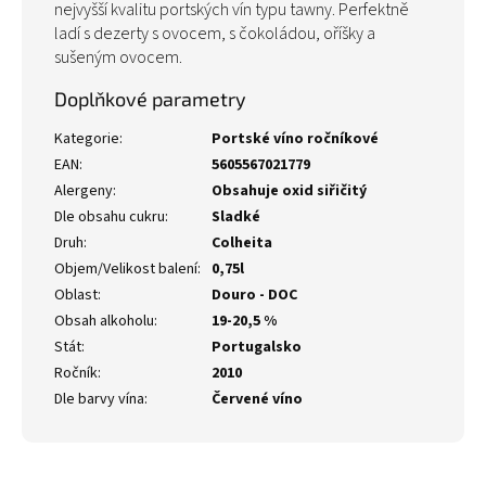
nejvyšší kvalitu portských vín typu tawny. Perfektně
ladí s dezerty s ovocem, s čokoládou, oříšky a
sušeným ovocem.
Doplňkové parametry
Kategorie
:
Portské víno ročníkové
EAN
:
5605567021779
Alergeny
:
Obsahuje oxid siřičitý
Dle obsahu cukru
:
Sladké
Druh
:
Colheita
Objem/Velikost balení
:
0,75l
Oblast
:
Douro - DOC
Obsah alkoholu
:
19-20,5 %
Stát
:
Portugalsko
Ročník
:
2010
Dle barvy vína
:
Červené víno