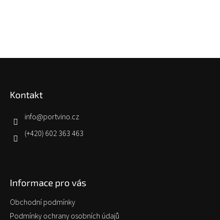
Z
á
p
Kontakt
a
t
í
info
@
portvino.cz
(+420) 602 363 463
Informace pro vás
Obchodní podmínky
Podmínky ochrany osobních údajů