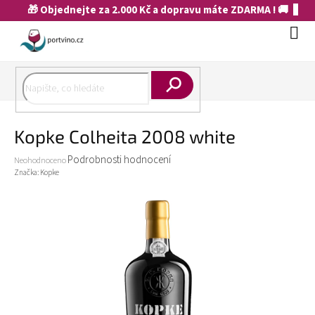
Přejít
🎁 Objednejte za 2.000 Kč a dopravu máte ZDARMA ! 🚚
na
obsah
Náku
koší
Hledat
Kopke Colheita 2008 white
Průměrné
Podrobnosti hodnocení
Neohodnoceno
hodnocení
Značka:
Kopke
produktu
je
0,0
z
5
hvězdiček.