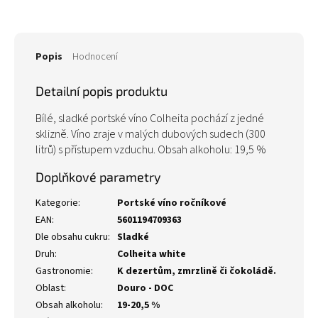
Popis
Hodnocení
Detailní popis produktu
Bílé, sladké portské víno Colheita pochází z jedné
sklizně. Víno zraje v malých dubových sudech (300
litrů) s přístupem vzduchu. Obsah alkoholu: 19,5 %
Doplňkové parametry
Kategorie
:
Portské víno ročníkové
EAN
:
5601194709363
Dle obsahu cukru
:
Sladké
Druh
:
Colheita white
Gastronomie
:
K dezertům, zmrzlině či čokoládě.
Oblast
:
Douro - DOC
Obsah alkoholu
:
19-20,5 %