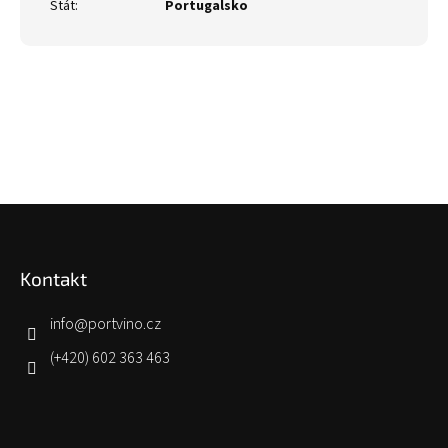
Stát
:
Portugalsko
Z
á
p
Kontakt
a
t
í
info
@
portvino.cz
(+420) 602 363 463