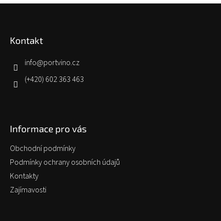
p
Z
r
á
v
p
k
Kontakt
a
y
v
t
ý
í
info
@
portvino.cz
p
i
(+420) 602 363 463
s
u
Informace pro vás
Obchodní podmínky
Podmínky ochrany osobních údajů
Kontakty
Zajímavosti