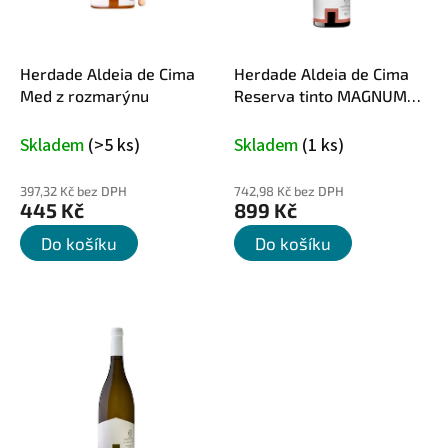
d
o
u
d
k
u
t
Herdade Aldeia de Cima
Herdade Aldeia de Cima
k
ů
Med z rozmarýnu
Reserva tinto MAGNUM
t
1,5 l
ů
Skladem
(>5 ks)
Skladem
(1 ks)
397,32 Kč bez DPH
742,98 Kč bez DPH
445 Kč
899 Kč
Do košíku
Do košíku