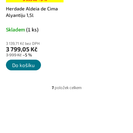
Herdade Aldeia de Cima
Alyantiju 1,5l
Skladem
(1 ks)
3 139,71 Kč bez DPH
3 799,05 Kč
3 999 Kč
–5 %
Do košíku
7
položek celkem
O
v
l
á
d
a
c
í