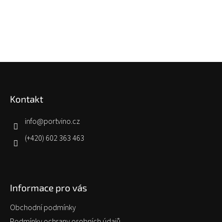
Z
á
p
Kontakt
a
t
í
info
@
portvino.cz
(+420) 602 363 463
Informace pro vás
Obchodní podmínky
Podmínky ochrany osobních údajů