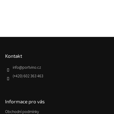
Z
á
p
Kontakt
a
t
í
info
@
portvino.cz
(+420) 602 363 463
Informace pro vás
Obchodní podmínky