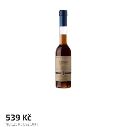
produktu
je
0,0
z
5
hvězdiček.
539 Kč
481,25 Kč bez DPH