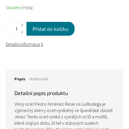
Měrná
Skladem
(>5 ks)
cena:
Přidat do košíku
Detailní informace
Popis
Hodnocení
Detailní popis produktu
Vinný ocet Pedro Ximénez Reserva La Bodega je
výjimečný sherry ocet vyráběný ve španělské oblasti
Jerez. Tento ocet vzniká z vyzrálých octů a moštů,
které zrají po dobu 16 let v dubových sudech