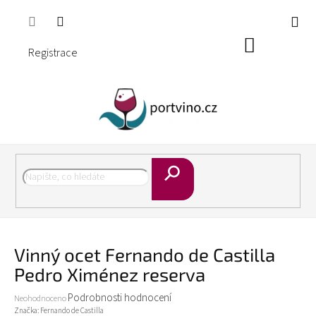
Přejít
🎁 Objednejte za 2.000 Kč a dopravu máte ZDARMA ! 🚚
na
obsah
Nákupní
Registrace
košík
Hledat
Vinný ocet Fernando de Castilla
Pedro Ximénez reserva
Průměrné
Podrobnosti hodnocení
Neohodnoceno
hodnocení
Značka:
Fernando de Castilla