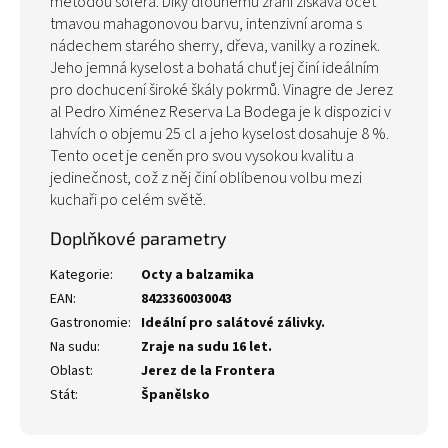
metodou solera. Díky dlouhému zrání získává ocet
tmavou mahagonovou barvu, intenzivní aroma s
nádechem starého sherry, dřeva, vanilky a rozinek.
Jeho jemná kyselost a bohatá chuť jej činí ideálním
pro dochucení široké škály pokrmů. Vinagre de Jerez
al Pedro Ximénez Reserva La Bodega je k dispozici v
lahvích o objemu 25 cl a jeho kyselost dosahuje 8 %.
Tento ocet je ceněn pro svou vysokou kvalitu a
jedinečnost, což z něj činí oblíbenou volbu mezi
kuchaři po celém světě.
Doplňkové parametry
Kategorie
:
Octy a balzamika
EAN
:
8423360030043
Gastronomie
:
Ideální pro salátové zálivky.
Na sudu
:
Zraje na sudu 16 let.
Oblast
:
Jerez de la Frontera
Stát
:
Španělsko