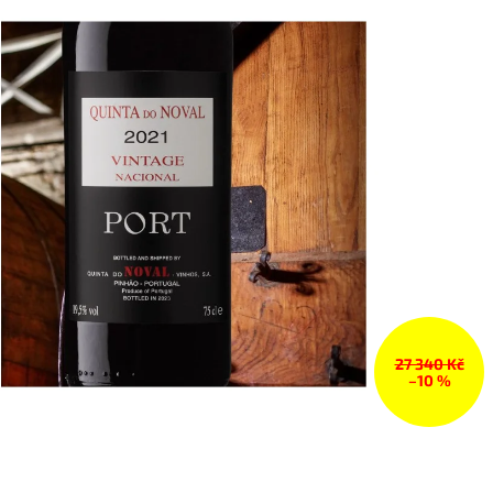
27 340 Kč
–10 %