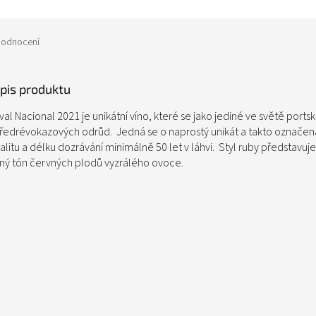
odnocení
opis produktu
al Nacional 2021 je unikátní víno, které se jako jediné ve světě ports
ředrévokazových odrůd. Jedná se o naprostý unikát a takto označená
litu a délku dozrávání minimálně 50 let v láhvi. Styl ruby představuj
ný tón červných plodů vyzrálého ovoce.