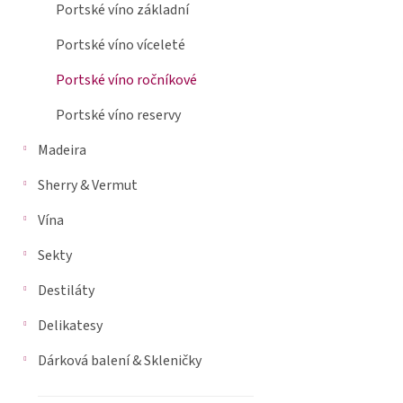
je
Portské víno základní
n
0,0
n
z
Portské víno víceleté
5
í
hvězdiček.
p
Portské víno ročníkové
a
Portské víno reservy
n
e
Madeira
l
Sherry & Vermut
Vína
Sekty
Destiláty
Delikatesy
Dárková balení & Skleničky