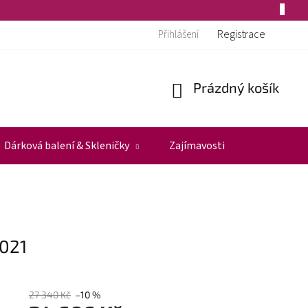
Registrace
Přihlášení
Prázdný košík
Nákupní
košík
Dárková balení & Skleničky
Zajímavosti
2021
27 340 Kč
–10 %