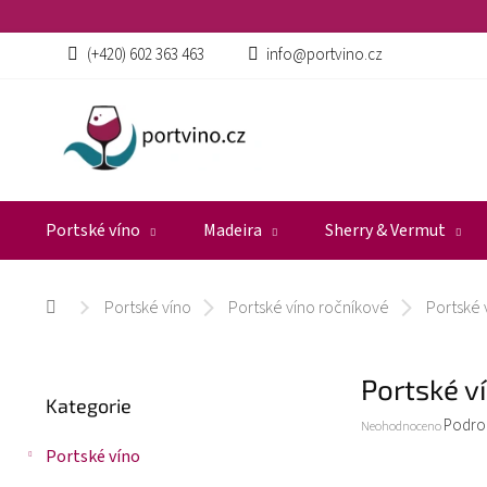
Přejít
na
obsah
(+420) 602 363 463
info@portvino.cz
Portské víno
Madeira
Sherry & Vermut
Portské víno
Portské víno ročníkové
Portské 
Domů
P
Portské v
Přeskočit
o
Kategorie
kategorie
s
Průměrné
Podro
Neohodnoceno
t
hodnocení
Portské víno
r
produktu
a