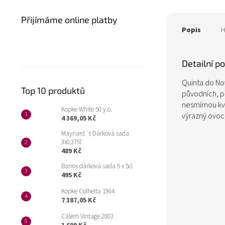
Přijímáme online platby
Popis
H
Detailní p
Quinta do Nov
Top 10 produktů
původních, p
nesmírnou kva
Kopke White 50 y.o.
výrazný ovoc
4 369,05 Kč
Maynard´s Dárková sada
3x0,375l
489 Kč
Barros dárková sada 5 x 5cl
495 Kč
Kopke Colheita 1964
7 387,05 Kč
Cálem Vintage 2003