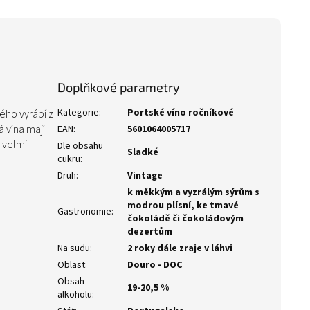
Doplňkové parametry
Kategorie
:
Portské víno ročníkové
kého vyrábí z
 vína mají
EAN
:
5601064005717
e velmi
Dle obsahu
Sladké
cukru
:
Druh
:
Vintage
k měkkým a vyzrálým sýrům s
modrou plísní, ke tmavé
Gastronomie
:
čokoládě či čokoládovým
dezertům
Na sudu
:
2 roky dále zraje v láhvi
Oblast
:
Douro - DOC
Obsah
19-20,5 %
alkoholu
: