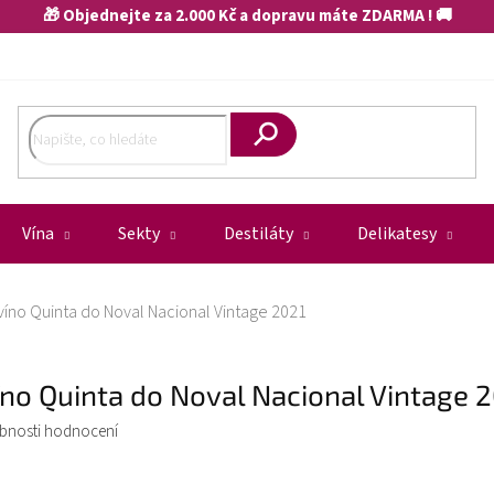
🎁 Objednejte za 2.000 Kč a dopravu máte ZDARMA ! 🚚
Hledat
Vína
Sekty
Destiláty
Delikatesy
víno Quinta do Noval Nacional Vintage 2021
íno Quinta do Noval Nacional Vintage 
bnosti hodnocení