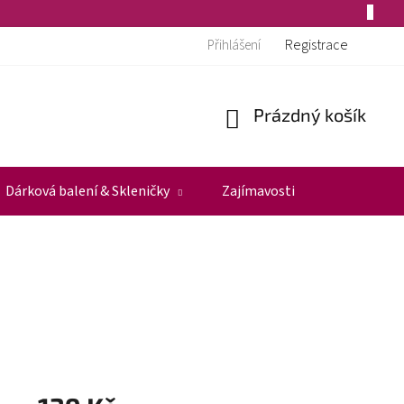
Registrace
Přihlášení
Prázdný košík
Nákupní
košík
Dárková balení & Skleničky
Zajímavosti