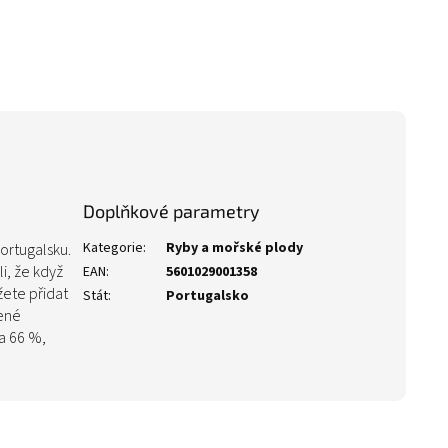
Doplňkové parametry
Kategorie
:
Ryby a mořské plody
ortugalsku.
li, že když
EAN
:
5601029001358
žete přidat
Stát
:
Portugalsko
čené
a 66 %,