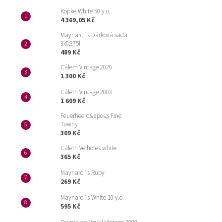
Kopke White 50 y.o.
4 369,05 Kč
Maynard´s Dárková sada
3x0,375l
489 Kč
Cálem Vintage 2020
1 300 Kč
Cálem Vintage 2003
1 609 Kč
Feuerheerd&apos;s Fine
Tawny
309 Kč
Cálem Velhotes white
365 Kč
Maynard´s Ruby
269 Kč
Maynard´s White 10 y.o.
595 Kč