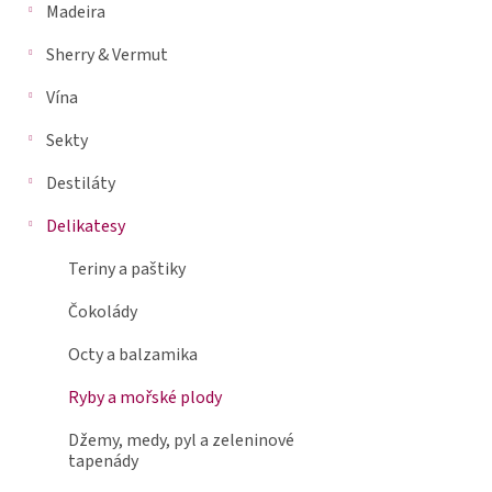
je
Madeira
n
0,0
n
z
Sherry & Vermut
5
í
hvězdiček.
p
Vína
a
Sekty
n
e
Destiláty
l
Delikatesy
Teriny a paštiky
Čokolády
Octy a balzamika
Ryby a mořské plody
Džemy, medy, pyl a zeleninové
tapenády