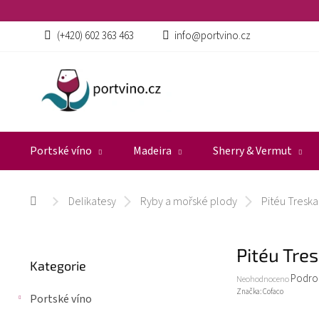
Přejít
na
obsah
(+420) 602 363 463
info@portvino.cz
Portské víno
Madeira
Sherry & Vermut
Delikatesy
Ryby a mořské plody
Pitéu Treska
Domů
P
Pitéu Tre
Přeskočit
o
Kategorie
kategorie
s
Průměrné
Podro
Neohodnoceno
t
hodnocení
Značka:
Cofaco
Portské víno
r
produktu
a