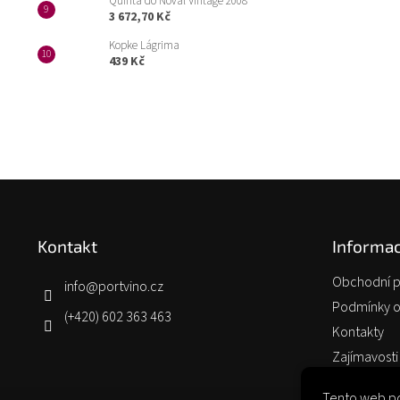
Quinta do Noval Vintage 2008
3 672,70 Kč
Kopke Lágrima
439 Kč
Z
á
p
Kontakt
Informac
a
t
Obchodní 
í
info
@
portvino.cz
Podmínky o
(+420) 602 363 463
Kontakty
Zajímavosti
Tento web po