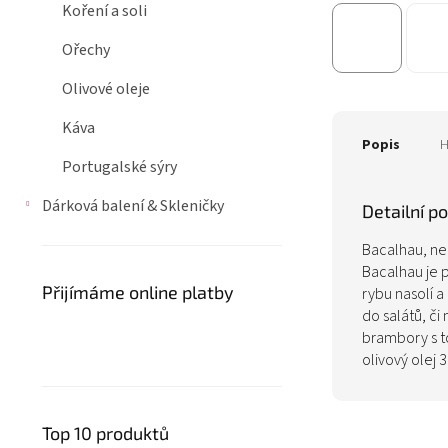
Koření a soli
Ořechy
Olivové oleje
Káva
Popis
H
Portugalské sýry
Dárková balení & Skleničky
Detailní p
Bacalhau, ne
Bacalhau je po
Přijímáme online platby
rybu nasolí a
do salátů, či
brambory s t
olivový olej
Top 10 produktů