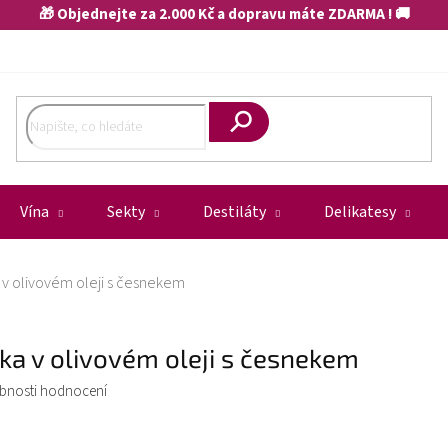
🎁 Objednejte za 2.000 Kč a dopravu máte ZDARMA ! 🚚
Hledat
Vína
Sekty
Destiláty
Delikatesy
 v olivovém oleji s česnekem
ska v olivovém oleji s česnekem
bnosti hodnocení