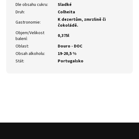
Dle obsahu cukru
:
Sladké
Druh
:
Colheita
K dezertům, zmrzlině či
Gastronomie
:
čokoládě.
Objem/Velikost
0,375l
balení
:
Oblast
:
Douro - DOC
Obsah alkoholu
:
19-20,5 %
Stát
:
Portugalsko
Z
á