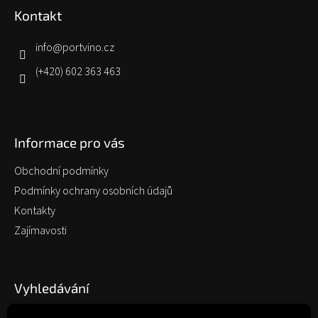
p
Kontakt
a
t
í
info
@
portvino.cz
(+420) 602 363 463
Informace pro vás
Obchodní podmínky
Podmínky ochrany osobních údajů
Kontakty
Zajímavosti
Vyhledávání