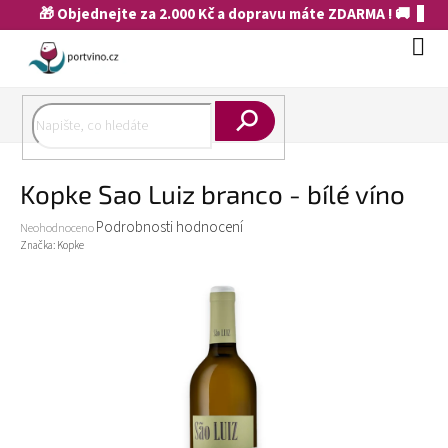
Přejít
🎁 Objednejte za 2.000 Kč a dopravu máte ZDARMA ! 🚚
na
obsah
Náku
koší
Hledat
Kopke Sao Luiz branco - bílé víno
Průměrné
Podrobnosti hodnocení
Neohodnoceno
hodnocení
Značka:
Kopke
produktu
je
0,0
z
5
hvězdiček.