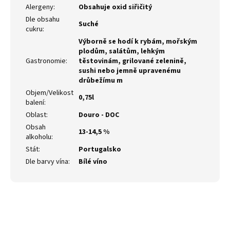
Alergeny
:
Obsahuje oxid siřičitý
Dle obsahu
Suché
cukru
:
Výborně se hodí k rybám, mořským
plodům, salátům, lehkým
Gastronomie
:
těstovinám, grilované zelenině,
sushi nebo jemně upravenému
drůbežímu m
Objem/Velikost
0,75l
balení
:
Oblast
:
Douro - DOC
Obsah
13-14,5 %
alkoholu
:
Stát
:
Portugalsko
Dle barvy vína
:
Bílé víno