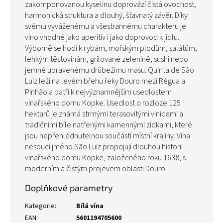
zakomponovanou kyselinu doprovází čistá ovocnost,
harmonická struktura a dlouhý, šťavnatý závěr. Díky
svému vyváženému a všestrannému charakteru je
víno vhodné jako aperitiv i jako doprovod k jídlu.
Výborně se hodí k rybám, mořským plodům, salátům,
lehkým těstovinám, grilované zelenině, sushi nebo
jemně upravenému drůbežímu masu. Quinta de São
Luiz leží na levém břehu řeky Douro mezi Régua a
Pinhão a patří k nejvýznamnějším usedlostem
vinařského domu Kopke. Usedlost o rozloze 125
hektarů je známá strmými terasovitými vinicemi a
tradičními bíle natřenými kamennými zídkami, které
jsou nepřehlédnutelnou součástí místní krajiny. Vína
nesoucí jméno São Luiz propojují dlouhou historii
vinařského domu Kopke, založeného roku 1638, s
moderním a čistým projevem oblasti Douro.
Doplňkové parametry
Kategorie
:
Bílá vína
EAN
:
5601194705600