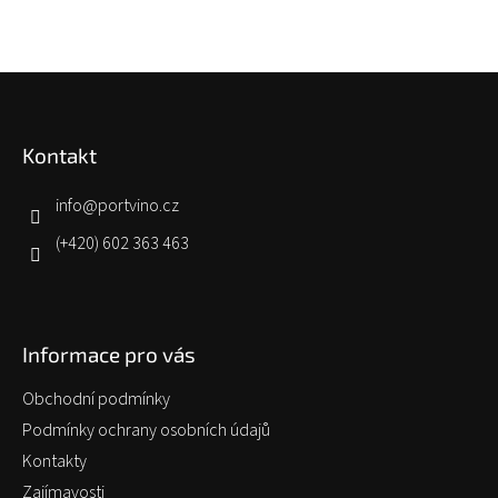
Z
á
p
Kontakt
a
t
í
info
@
portvino.cz
(+420) 602 363 463
Informace pro vás
Obchodní podmínky
Podmínky ochrany osobních údajů
Kontakty
Zajímavosti