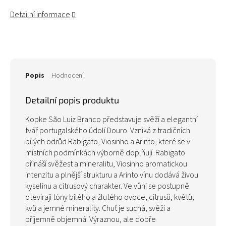
Detailní informace
Popis
Hodnocení
Detailní popis produktu
Kopke São Luiz Branco představuje svěží a elegantní
tvář portugalského údolí Douro. Vzniká z tradičních
bílých odrůd Rabigato, Viosinho a Arinto, které se v
místních podmínkách výborně doplňují. Rabigato
přináší svěžest a mineralitu, Viosinho aromatickou
intenzitu a plnější strukturu a Arinto vínu dodává živou
kyselinu a citrusový charakter. Ve vůni se postupně
otevírají tóny bílého a žlutého ovoce, citrusů, květů,
kvů a jemné minerality. Chuť je suchá, svěží a
příjemně objemná. Výraznou, ale dobře