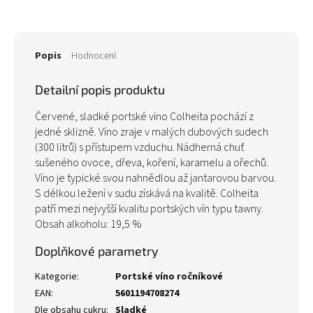
Popis
Hodnocení
Detailní popis produktu
Červené, sladké portské víno Colheita pochází z
jedné sklizně. Víno zraje v malých dubových sudech
(300 litrů) s přístupem vzduchu. Nádherná chuť
sušeného ovoce, dřeva, koření, karamelu a ořechů.
Víno je typické svou nahnědlou až jantarovou barvou.
S délkou ležení v sudu získává na kvalitě. Colheita
patří mezi nejvyšší kvalitu portských vín typu tawny.
Obsah alkoholu: 19,5 %
Doplňkové parametry
Kategorie
:
Portské víno ročníkové
EAN
:
5601194708274
Dle obsahu cukru
:
Sladké