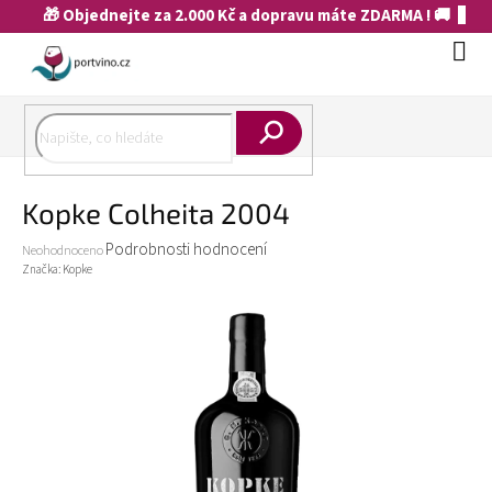
Přejít
🎁 Objednejte za 2.000 Kč a dopravu máte ZDARMA ! 🚚
na
obsah
Náku
koší
Hledat
Kopke Colheita 2004
Průměrné
Podrobnosti hodnocení
Neohodnoceno
hodnocení
Značka:
Kopke
produktu
je
0,0
z
5
hvězdiček.