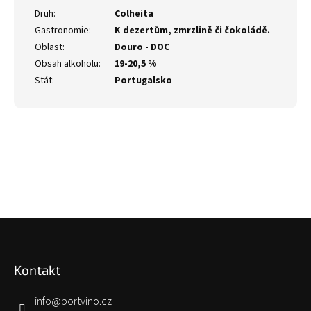
Druh
:
Colheita
Gastronomie
:
K dezertům, zmrzlině či čokoládě.
Oblast
:
Douro - DOC
Obsah alkoholu
:
19-20,5 %
Stát
:
Portugalsko
Z
á
p
Kontakt
a
t
í
info
@
portvino.cz