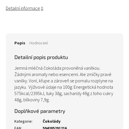
Detailní informace
Popis
Hodnocení
Detailní popis produktu
Jemná mléčná čokoláda provoněná vanilkou.
Žádnými aromaty nebo esencemi. Ale zrníčky pravé
vanilky. Voní, křupe a zároveň se pomalu rozplyne na
jazyku. Výživové údaje na 100g: Energetická hodnota
575kcal/2395kJ, tuky 38g, sacharidy 49g z toho cukry
48g, bílkoviny 7,9g.
Doplňkové parametry
Kategorie
:
Čokolády
EAN
:
594205291216