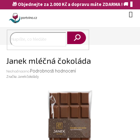
Přejít
🎁 Objednejte za 2.000 Kč a dopravu máte ZDARMA ! 🚚
na
obsah
Náku
koší
Hledat
Janek mléčná čokoláda
Průměrné
Podrobnosti hodnocení
Neohodnoceno
hodnocení
Značka:
Janek čokolády
produktu
je
0,0
z
5
hvězdiček.