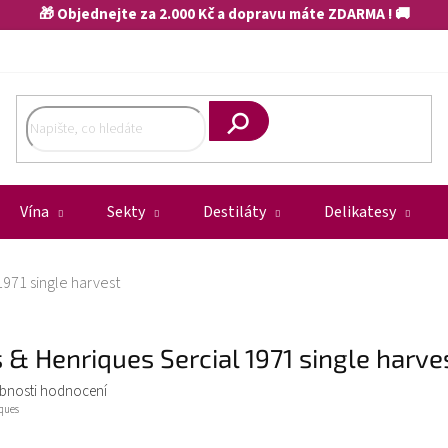
🎁 Objednejte za 2.000 Kč a dopravu máte ZDARMA ! 🚚
Hledat
Vína
Sekty
Destiláty
Delikatesy
1971 single harvest
 & Henriques Sercial 1971 single harve
bnosti hodnocení
ques