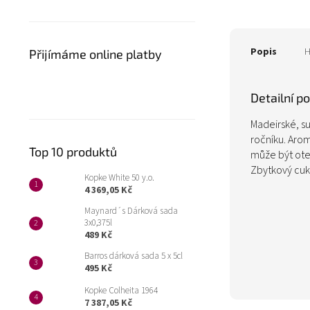
Popis
H
Přijímáme online platby
Detailní p
Madeirské, su
ročníku. Aro
Top 10 produktů
může být ote
Zbytkový cukr
Kopke White 50 y.o.
4 369,05 Kč
Maynard´s Dárková sada
3x0,375l
489 Kč
Barros dárková sada 5 x 5cl
495 Kč
Kopke Colheita 1964
7 387,05 Kč