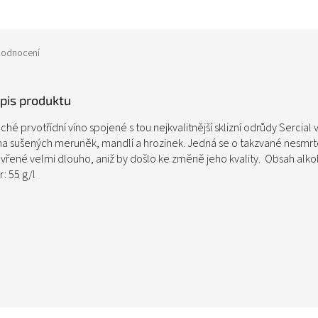
odnocení
opis produktu
ché prvotřídní víno spojené s tou nejkvalitnější sklizní odrůdy Sercia
ma sušených meruněk, mandlí a hrozinek. Jedná se o takzvané nesmrt
vřené velmi dlouho, aniž by došlo ke změně jeho kvality. Obsah alko
: 55 g/l