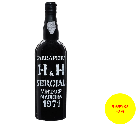
9 699 Kč
–7 %