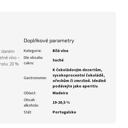
Doplňkové parametry
Kategorie
:
Bílá vína
l v daném
elné víno –
Dle obsahu
Suché
cukru
:
holu: 20 %
K čokoládovým dezertům,
vysokoprocentní čokoládě,
Gastronomie
:
ořechům či zmrzlině. Ideálně
podávejte jako aperitiv.
Oblast
:
Madeira
Obsah
19-20,5 %
alkoholu
:
Stát
:
Portugalsko