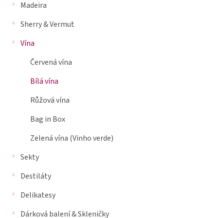
je
Madeira
n
0,0
n
z
Sherry & Vermut
5
í
hvězdiček.
p
Vína
a
Červená vína
n
e
Bílá vína
l
Růžová vína
Bag in Box
Zelená vína (Vinho verde)
Sekty
Destiláty
Delikatesy
Dárková balení & Skleničky