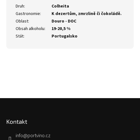
Druh
:
Colheita
Gastronomie
:
K dezertům, zmrzlině či čokoládě.
Oblast
:
Douro - DOC
Obsah alkoholu
:
19-20,5 %
Stát
:
Portugalsko
Z
á
p
Kontakt
a
t
í
info
@
portvino.cz