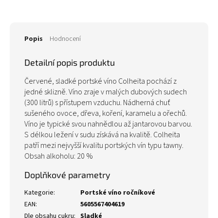
Popis
Hodnocení
Detailní popis produktu
Červené, sladké portské víno Colheita pochází z
jedné sklizně. Víno zraje v malých dubových sudech
(300 litrů) s přístupem vzduchu. Nádherná chuť
sušeného ovoce, dřeva, koření, karamelu a ořechů.
Víno je typické svou nahnědlou až jantarovou barvou.
S délkou ležení v sudu získává na kvalitě. Colheita
patří mezi nejvyšší kvalitu portských vín typu tawny.
Obsah alkoholu: 20 %
Doplňkové parametry
Kategorie
:
Portské víno ročníkové
EAN
:
5605567404619
Dle obsahu cukru
:
Sladké