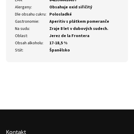
EAN
:
8423360020037
Alergeny
:
Obsahuje oxid siřičitý
Dle obsahu cukru
:
Polosladké
Gastronomie
:
Aperitiv s plátkem pomeranče
Na sudu
:
Zraje 8 let v dubových sudech.
Oblast
:
Jerez de la Frontera
Obsah alkoholu
:
17-18,5 %
Stát
:
Španělsko
Z
á
p
Kontakt
a