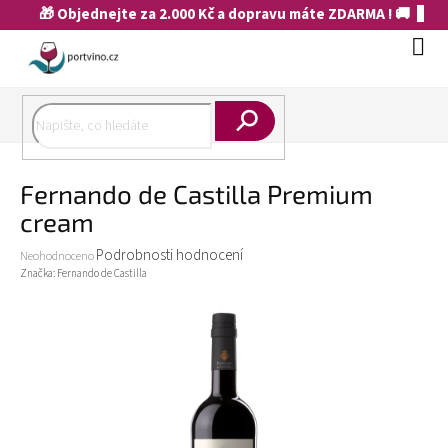
Přejít
🎁 Objednejte za 2.000 Kč a dopravu máte ZDARMA ! 🚚
na
obsah
Náku
koší
Hledat
Fernando de Castilla Premium
cream
Průměrné
Podrobnosti hodnocení
Neohodnoceno
hodnocení
Značka:
Fernando de Castilla
produktu
je
0,0
z
5
hvězdiček.