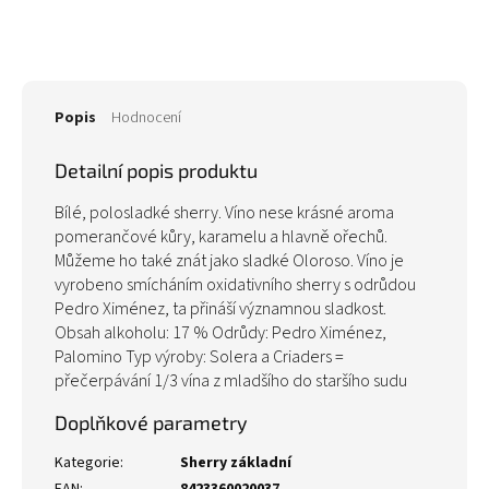
Popis
Hodnocení
Detailní popis produktu
Bílé, polosladké sherry. Víno nese krásné aroma
pomerančové kůry, karamelu a hlavně ořechů.
Můžeme ho také znát jako sladké Oloroso. Víno je
vyrobeno smícháním oxidativního sherry s odrůdou
Pedro Ximénez, ta přináší významnou sladkost.
Obsah alkoholu: 17 % Odrůdy: Pedro Ximénez,
Palomino Typ výroby: Solera a Criaders =
přečerpávání 1/3 vína z mladšího do staršího sudu
Doplňkové parametry
Kategorie
:
Sherry základní