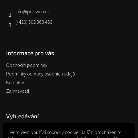
t
í
info
@
portvino.cz
(+420) 602 363 463
Informace pro vás
Obchodní podmínky
Podmínky ochrany osobních údajů
Kontakty
Zajímavosti
Vyhledávání
Tento web používá soubory cookie. Dalším procházením