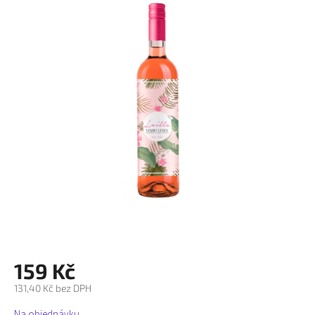
je
0,0
z
5
hvězdiček.
159 Kč
131,40 Kč bez DPH
Měrná
Na objednávku