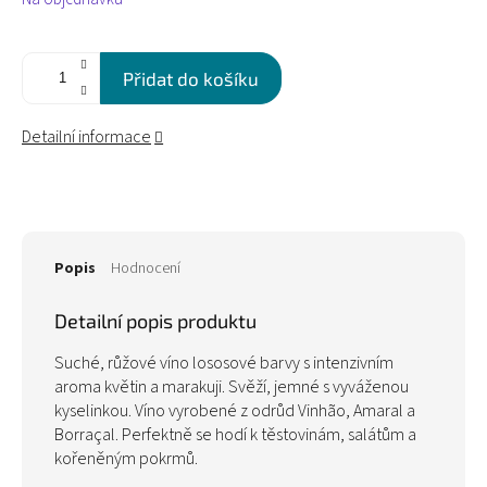
cena:
Přidat do košíku
Detailní informace
Popis
Hodnocení
Detailní popis produktu
Suché, růžové víno lososové barvy s intenzivním
aroma květin a marakuji. Svěží, jemné s vyváženou
kyselinkou. Víno vyrobené z odrůd Vinhão, Amaral a
Borraçal. Perfektně se hodí k těstovinám, salátům a
kořeněným pokrmů.