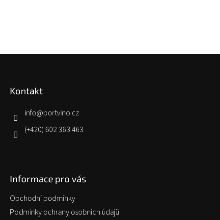
Z
á
p
Kontakt
a
t
í
info
@
portvino.cz
(+420) 602 363 463
Informace pro vás
Obchodní podmínky
Podmínky ochrany osobních údajů