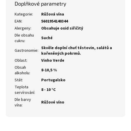
Doplňkové parametry
Kategorie
:
Růžová vína
EAN
:
5601954140344
Alergeny
:
Obsahuje oxid siřičitý
Dle obsahu
Suché
cukru
:
Skvěle doplní chuť těstovin, salátů a
Gastronomie
:
kořeněných pokrmů.
Oblast
:
Vinho Verde
Obsah
8-10,5 %
alkoholu
:
Stát
:
Portugalsko
Teplota
8 - 10 °C
servírování
:
Dle barvy
Růžové víno
vína
: