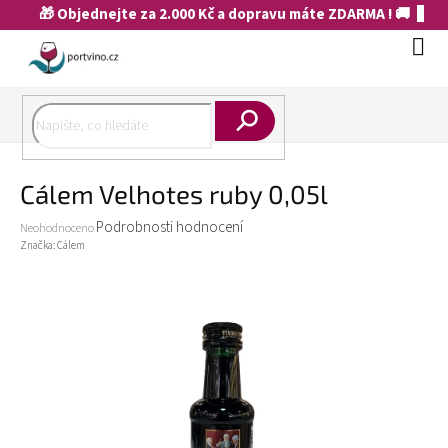
Přejít
🎁 Objednejte za 2.000 Kč a dopravu máte ZDARMA ! 🚚
na
obsah
Náku
koší
Hledat
Cálem Velhotes ruby 0,05l
Průměrné
Podrobnosti hodnocení
Neohodnoceno
hodnocení
Značka:
Cálem
produktu
je
0,0
z
5
hvězdiček.