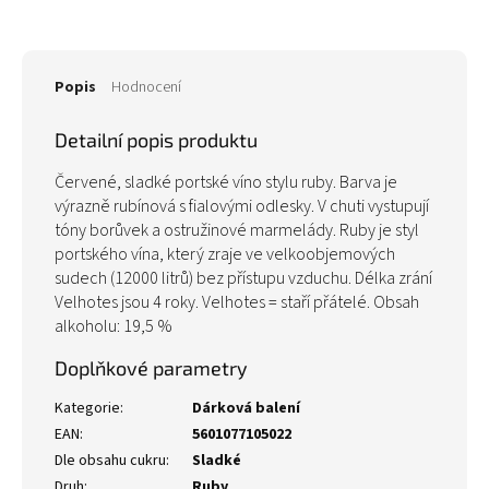
Popis
Hodnocení
Detailní popis produktu
Červené, sladké portské víno stylu ruby. Barva je
výrazně rubínová s fialovými odlesky. V chuti vystupují
tóny borůvek a ostružinové marmelády. Ruby je styl
portského vína, který zraje ve velkoobjemových
sudech (12000 litrů) bez přístupu vzduchu. Délka zrání
Velhotes jsou 4 roky. Velhotes = staří přátelé. Obsah
alkoholu: 19,5 %
Doplňkové parametry
Kategorie
:
Dárková balení
EAN
:
5601077105022
Dle obsahu cukru
:
Sladké
Druh
:
Ruby