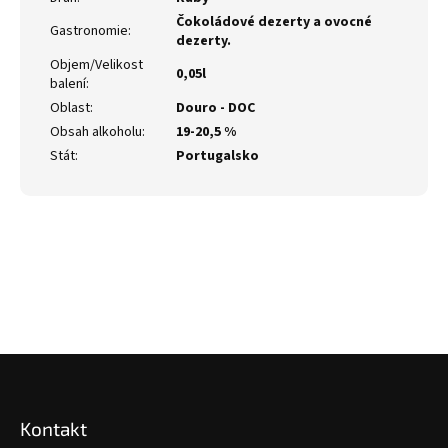
Čokoládové dezerty a ovocné
Gastronomie
:
dezerty.
Objem/Velikost
0,05l
balení
:
Oblast
:
Douro - DOC
Obsah alkoholu
:
19-20,5 %
Stát
:
Portugalsko
Z
á
p
Kontakt
a