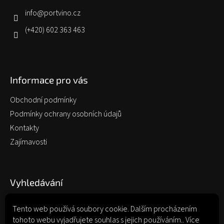
t
í
info
@
portvino.cz
(+420) 602 363 463
Informace pro vás
Obchodní podmínky
Podmínky ochrany osobních údajů
Kontakty
Zajímavosti
Vyhledávání
Tento web používá soubory cookie. Dalším procházením
tohoto webu vyjadřujete souhlas s jejich používáním.. Více