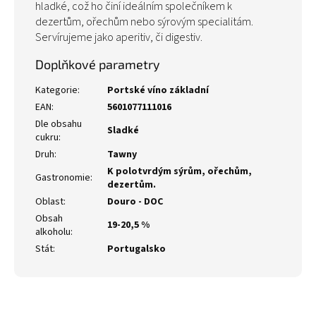
hladké, což ho činí ideálním společníkem k
dezertům, ořechům nebo sýrovým specialitám.
Servírujeme jako aperitiv, či digestiv.
Doplňkové parametry
Kategorie
:
Portské víno základní
EAN
:
5601077111016
Dle obsahu
Sladké
cukru
:
Druh
:
Tawny
K polotvrdým sýrům, ořechům,
Gastronomie
:
dezertům.
Oblast
:
Douro - DOC
Obsah
19-20,5 %
alkoholu
:
Stát
:
Portugalsko