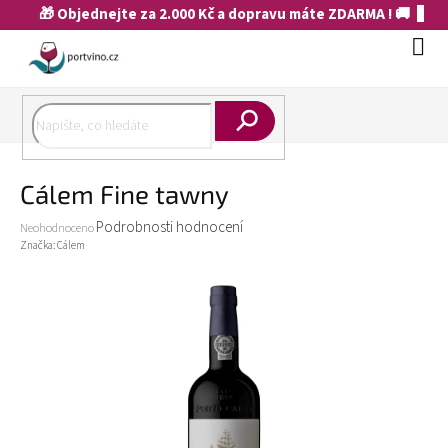
Přejít
🎁 Objednejte za 2.000 Kč a dopravu máte ZDARMA ! 🚚
na
obsah
Náku
koší
Hledat
Cálem Fine tawny
Průměrné
Podrobnosti hodnocení
Neohodnoceno
hodnocení
Značka:
Cálem
produktu
je
0,0
z
5
hvězdiček.