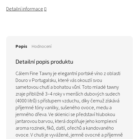
Detailní informace
Popis
Hodnocení
Detailní popis produktu
Cálem Fine Tawny je elegantní portské víno z oblasti
Douro v Portugalsku, které vás okouzlí svou
sametovou chutí a bohatou vůní. Toto mladé tawny
zraje přibližně 3–4 roky v menších dubových sudech
(4000 litrů) s přístupem vzduchu, díky čemuž získává
příjemné tóny vanilky, sušeného ovoce, medu a
jemného dřeva. Ve sklenici se představí hlubokou
jantarovou barvou, která doplňuje jeho komplexní
aroma rozinek, fíků, datlí, ořechů a kandovaného
ovoce. V chuti je vyvážené, jemně ovocné a příjemně