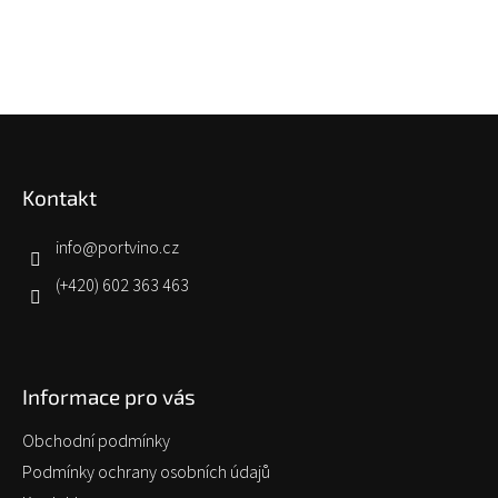
Z
á
p
Kontakt
a
t
í
info
@
portvino.cz
(+420) 602 363 463
Informace pro vás
Obchodní podmínky
Podmínky ochrany osobních údajů