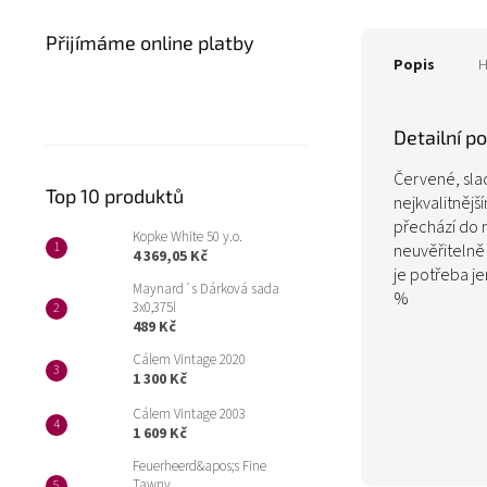
Přijímáme online platby
Popis
H
Detailní p
Červené, slad
Top 10 produktů
nejkvalitnějš
přechází do r
Kopke White 50 y.o.
neuvěřitelně j
4 369,05 Kč
je potřeba j
Maynard´s Dárková sada
%
3x0,375l
489 Kč
Cálem Vintage 2020
1 300 Kč
Cálem Vintage 2003
1 609 Kč
Feuerheerd&apos;s Fine
Tawny