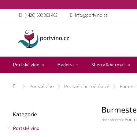
Přejít
na
obsah
(+420) 602 363 463
info@portvino.cz
Portské víno
Madeira
Sherry & Vermut
Portské víno
Portské víno ročníkové
Burmest
Domů
P
Burmeste
Přeskočit
o
Kategorie
kategorie
s
Průměrné
Podro
Neohodnoceno
t
hodnocení
Portské víno
r
produktu
a