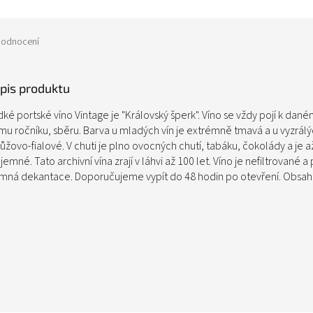
odnocení
opis produktu
ké portské víno Vintage je "Královský šperk". Víno se vždy pojí k dané
ímu ročníku, sběru. Barva u mladých vín je extrémně tmavá a u vyzrálý
ůžovo-fialové. V chuti je plno ovocných chutí, tabáku, čokolády a je a
emné. Tato archivní vína zrají v láhvi až 100 let. Víno je nefiltrované a
emná dekantace. Doporučujeme vypít do 48 hodin po otevření. Obsah 