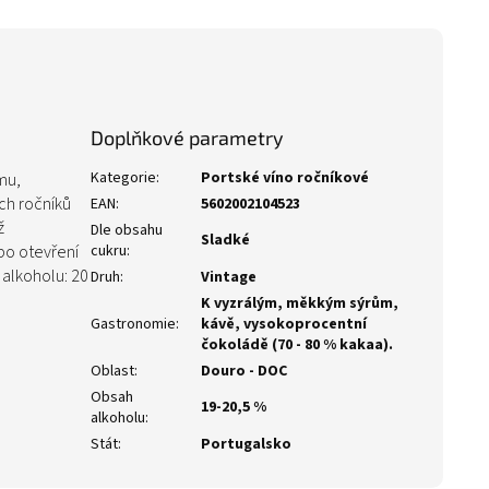
Doplňkové parametry
Kategorie
:
Portské víno ročníkové
mu,
ch ročníků
EAN
:
5602002104523
ž
Dle obsahu
Sladké
 po otevření
cukru
:
alkoholu: 20
Druh
:
Vintage
K vyzrálým, měkkým sýrům,
Gastronomie
:
kávě, vysokoprocentní
čokoládě (70 - 80 % kakaa).
Oblast
:
Douro - DOC
Obsah
19-20,5 %
alkoholu
:
Stát
:
Portugalsko