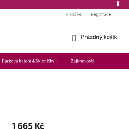
Registrace
Přihlášení
Prázdný košík
Nákupní
košík
Dárková balení & Skleničky
Zajímavosti
1 665 Kč