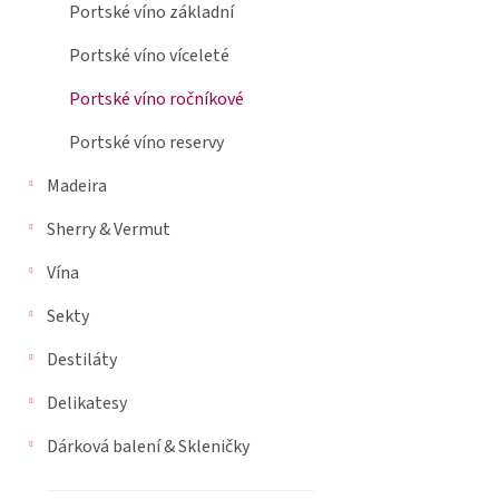
je
Portské víno základní
n
0,0
n
z
Portské víno víceleté
5
í
hvězdiček.
p
Portské víno ročníkové
a
Portské víno reservy
n
e
Madeira
l
Sherry & Vermut
Vína
Sekty
Destiláty
Delikatesy
Dárková balení & Skleničky