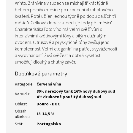
Arinto. ZráníVína v sudech se míchají třikrát týdně
během prvního měsíce po ukončení alkoholového
kvašení. Poté už jen jednou týdně po dobu dalších tří
měsíců. Celková doba v sudech je tedy pět měsíců.
CharakteristikaToto víno má velmi svěží vůni s
intenzivními květinovými tóny a bílým dužnatým
ovocem. Citrusové a pryskyřičné tóny zvyšují jeho
komplexnost. Velmi elegantní na patře, s vyvážeností
a vyrovnaností. Živá svěžest a dobrá kyselost
umožňují dlouhý a chutný závěr.
Doplňkové parametry
Kategorie
:
Červená vína
80% nerezový tank 16% nový dubový sud
Na sudu
:
4% druhotně použitý dubový sud
Oblast
:
Douro - DOC
Obsah
13-14,5 %
alkoholu
:
Stát
:
Portugalsko