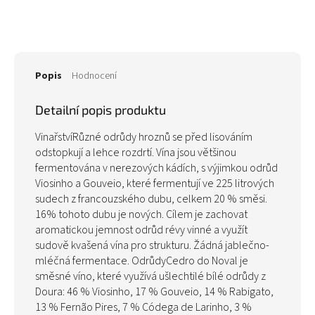
Popis
Hodnocení
Detailní popis produktu
VinařstvíRůzné odrůdy hroznů se před lisováním
odstopkují a lehce rozdrtí. Vína jsou většinou
fermentována v nerezových kádích, s výjimkou odrůd
Viosinho a Gouveio, které fermentují ve 225 litrových
sudech z francouzského dubu, celkem 20 % směsi.
16% tohoto dubu je nových. Cílem je zachovat
aromatickou jemnost odrůd révy vinné a využít
sudově kvašená vína pro strukturu. Žádná jablečno-
mléčná fermentace. OdrůdyCedro do Noval je
směsné víno, které využívá ušlechtilé bílé odrůdy z
Doura: 46 % Viosinho, 17 % Gouveio, 14 % Rabigato,
13 % Fernão Pires, 7 % Códega de Larinho, 3 %