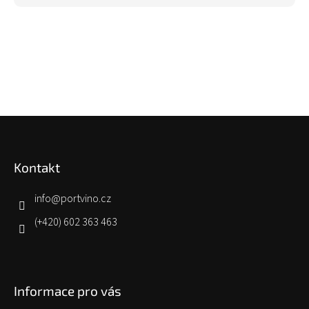
Z
á
p
Kontakt
a
t
í
info
@
portvino.cz
(+420) 602 363 463
Informace pro vás