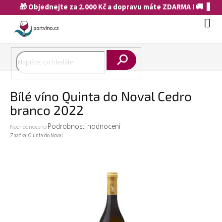
Přejít
🎁 Objednejte za 2.000 Kč a dopravu máte ZDARMA ! 🚚
na
obsah
Náku
koší
Hledat
Bílé víno Quinta do Noval Cedro
branco 2022
Průměrné
Podrobnosti hodnocení
Neohodnoceno
hodnocení
Značka:
Quinta do Noval
produktu
je
0,0
z
5
hvězdiček.