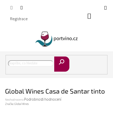
Přejít
🎁 Objednejte za 2.000 Kč a dopravu máte ZDARMA ! 🚚
na
obsah
Nákupní
Registrace
košík
Hledat
Global Wines Casa de Santar tinto
Průměrné
Podrobnosti hodnocení
Neohodnoceno
hodnocení
Značka:
Global Wines
produktu